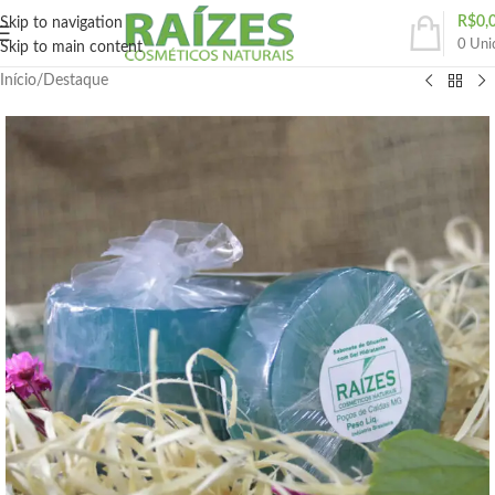
R$
0,
Skip to navigation
0
Uni
Skip to main content
Início
/
Destaque