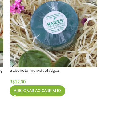
5g
Sabonete Individual Algas
Sabonete Individu
R$
12,00
R$
12,00
ADICIONAR AO CARRINHO
ADICIONAR AO 