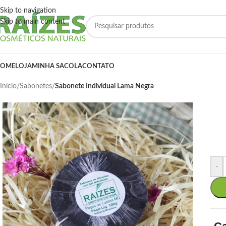
Skip to navigation
Skip to main content
OME
LOJA
MINHA SACOLA
CONTATO
Início
/
Sabonetes
/
Sabonete Individual Lama Negra
-