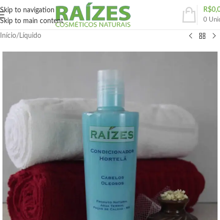
R$
0,
Skip to navigation
0
Uni
Skip to main content
Início
/
Líquido