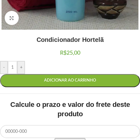
Clique para ampliar
Condicionador Hortelã
R$
25,00
-
+
ADICIONAR AO CARRINHO
Calcule o prazo e valor do frete deste
produto