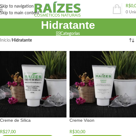
R$
0,
Skip to navigation
0
Uni
Skip to main content
Hidratante
Categorias
Início
/
Hidratante
Creme de Sílica
Creme Vison
R$
27,00
R$
30,00