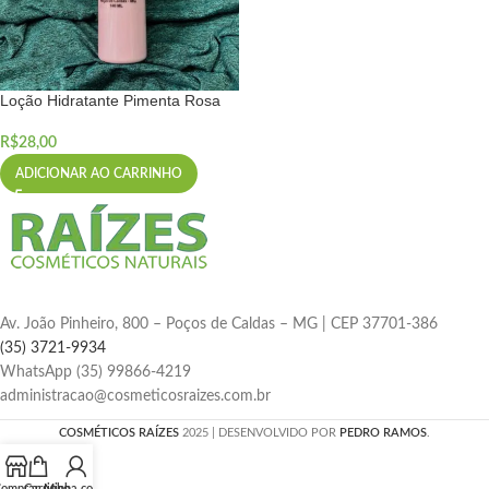
Loção Hidratante Pimenta Rosa
R$
28,00
ADICIONAR AO CARRINHO
Av. João Pinheiro, 800 – Poços de Caldas – MG | CEP 37701-386
(35) 3721-9934
WhatsApp (35) 99866-4219
administracao@cosmeticosraizes.com.br
COSMÉTICOS RAÍZES
2025 | DESENVOLVIDO POR
PEDRO RAMOS
.
omprar
Carrinho
Minha conta