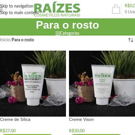
R$
0,
Skip to navigation
0
Uni
Skip to main content
Para o rosto
Categorias
Início
/
Para o rosto
Creme de Sílica
Creme Vison
R$
27,00
R$
30,00