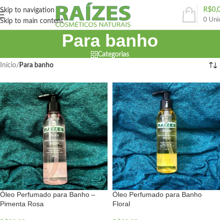
R$
0,
Skip to navigation
0
Uni
Skip to main content
Para banho
Categorias
Início
/
Para banho
Óleo Perfumado para Banho –
Óleo Perfumado para Banho
Pimenta Rosa
Floral