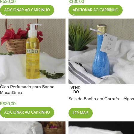
R$
30,00
R$
30,00
ADICIONAR AO CARRINHO
ADICIONAR AO CARRINHO
Óleo Perfumado para Banho
VENDI
Macadâmia
DO
Sais de Banho em Garrafa – Algas
R$
30,00
ADICIONAR AO CARRINHO
LER MAIS